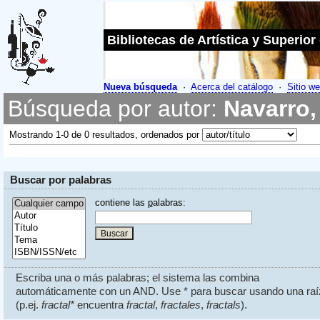
Bibliotecas de Artística y Superior
Nueva búsqueda
·
Acerca del catálogo
·
Sitio we
Búsqueda por autor:
Navarro, 
Mostrando 1-0 de 0 resultados, ordenados por
Buscar por palabras
contiene las
p
alabras:
Escriba una o más palabras; el sistema las combina
automáticamente con un AND. Use * para buscar usando una raí
(p.ej.
fractal*
encuentra
fractal
,
fractales
,
fractals
).