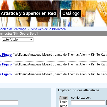
 Artística y Superior en Red
·
Catálogo
Acerca del catálogo
·
Sitio web de la Biblioteca
hestra [Sir. Georg Solti].
or
e Figaro
/ Wolfgang Amadeus Mozart , canto de Thomas Allen, y Kiri Te Ka
e Figaro
/ Wolfgang Amadeus Mozart , canto de Thomas Allen, y Kiri Te Ka
e Figaro
/ Wolfgang Amadeus Mozart , canto de Thomas Allen, y Kiri Te Ka
Explorar índices alfabéticos
com
i
enza por: