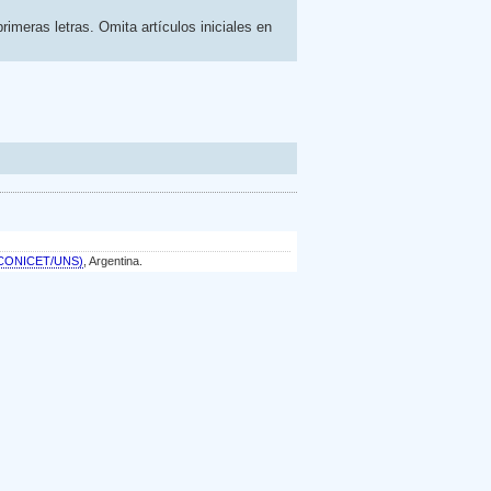
rimeras letras. Omita artículos iniciales en
a (CONICET/UNS)
, Argentina.