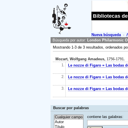
Bibliotecas de
Nueva búsqueda
·
Búsqueda por autor:
London Philarmonic Orc
Mostrando 1-3 de 3 resultados, ordenados p
Mozart, Wolfgang Amadeus,
1756-1791.
1.
Le nozze di Figaro = Las bodas d
2.
Le nozze di Figaro = Las bodas d
3.
Le nozze di Figaro = Las bodas d
Buscar por palabras
contiene las
p
alabras: