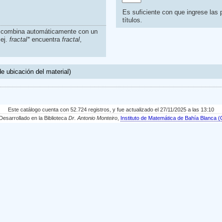
Es suficiente con que ingrese las p
títulos.
s combina automáticamente con un
.ej.
fractal*
encuentra
fractal
,
e ubicación del material)
Este catálogo cuenta con 52.724 registros, y fue actualizado el 27/11/2025 a las 13:10
sarrollado en la Biblioteca
Dr. Antonio Monteiro
,
Instituto de Matemática de Bahía Blanc