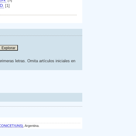
O.
[1]
rimeras letras. Omita artículos iniciales en
a (CONICET/UNS)
, Argentina.