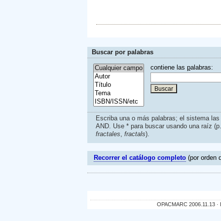
Buscar por palabras
contiene las
p
alabras:
Escriba una o más palabras; el sistema la
AND. Use * para buscar usando una raíz (p
fractales
,
fractals
).
Recorrer el catálogo completo
(por orden d
OPACMARC 2006.11.13 · De