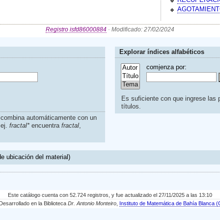
AGOTAMIENT
Registro isfd86000884
· Modificado: 27/02/2024
Explorar índices alfabéticos
com
i
enza por:
Es suficiente con que ingrese las p
títulos.
s combina automáticamente con un
.ej.
fractal*
encuentra
fractal
,
e ubicación del material)
Este catálogo cuenta con 52.724 registros, y fue actualizado el 27/11/2025 a las 13:10
sarrollado en la Biblioteca
Dr. Antonio Monteiro
,
Instituto de Matemática de Bahía Blanc