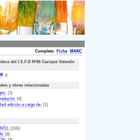
Completo
Ficha
MARC
oteca del I.S.F.D Nº86 Cacique Valentín
M
[]
ades y obras relacionadas
ges.
[1]
raductor.
[4]
Raúl edición a cargo de.
[1]
NTO.
[155]
N.
[8]
ON.
[3]