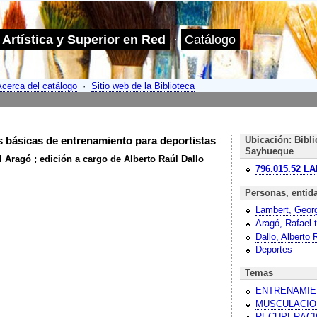
 Artística y Superior en Red
·
Catálogo
Acerca del catálogo
·
Sitio web de la Biblioteca
s básicas de entrenamiento para deportistas
Ubicación: Bibli
Sayhueque
 Aragó ; edición a cargo de Alberto Raúl Dallo
796.015.52
LA
Personas, entid
Lambert, Geor
Aragó, Rafael t
Dallo, Alberto 
Deportes
Temas
ENTRENAMIE
MUSCULACIO
RECUPERACI