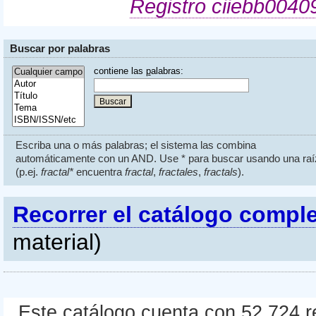
Registro ciiebb0040
Buscar por palabras
contiene las
p
alabras:
Escriba una o más palabras; el sistema las combina
automáticamente con un AND. Use * para buscar usando una raí
(p.ej.
fractal*
encuentra
fractal
,
fractales
,
fractals
).
Recorrer el catálogo compl
material)
Este catálogo cuenta con 52.724 re