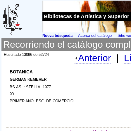
Bibliotecas de Artística y Superior
Nueva búsqueda
·
Acerca del catálogo
·
Sitio we
Recorriendo el catálogo compl
Resultado 13096 de 52724
Anterior
|
L
BOTANICA
GERMAN KEMERER
BS.AS. : STELLA, 1977
90
PRIMER ANO. ESC. DE COMERCIO