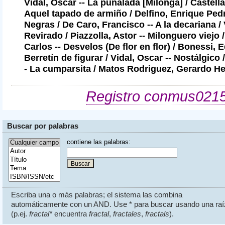
Vidal, Oscar --
La puñalada [Milonga]
/ Castella
Aquel tapado de armiño
/ Delfino, Enrique Ped
Negras
/ De Caro, Francisco --
A la decariana
/ 
Revirado
/ Piazzolla, Astor --
Milonguero viejo
/
Carlos --
Desvelos (De flor en flor)
/ Bonessi, E
Berretín de figurar
/ Vidal, Oscar --
Nostálgico
/
-
La cumparsita
/ Matos Rodriguez, Gerardo H
Registro conmus021
Buscar por palabras
contiene las
p
alabras:
Escriba una o más palabras; el sistema las combina
automáticamente con un AND. Use * para buscar usando una raí
(p.ej.
fractal*
encuentra
fractal
,
fractales
,
fractals
).