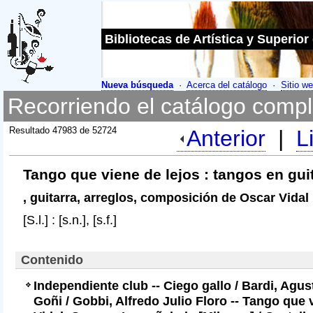
Bibliotecas de Artística y Superior
Nueva búsqueda
·
Acerca del catálogo
·
Sitio we
Recorriendo el catálogo compl
Resultado 47983 de 52724
Anterior
|
L
Tango que viene de lejos : tangos en gui
, guitarra, arreglos, composición de Oscar Vidal
[S.l.] : [s.n.], [s.f.]
Contenido
Independiente club --
Ciego gallo
/ Bardi, Agus
Goñi
/ Gobbi, Alfredo Julio Floro --
Tango que v