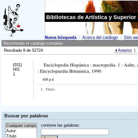
Bibliotecas de Artística y Superior
Nueva búsqueda
·
Acerca del catálogo
·
Sitio we
Recorriendo el catálogo completo
Resultado 8 de 52724
Anterior
|
Enciclopedia Hispánica : macropedia. 1 : Aalto, A
(031)
HIS
: Encyclopaedia Britannica, 1990
1
408 p il
I.
Título.
Buscar por palabras
contiene las
p
alabras: