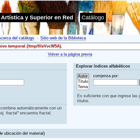
 Artística y Superior en Red
·
Catálogo
Acerca del catálogo
·
Sitio web de la Biblioteca
chivo temporal (/tmp/fileVvcW5A).
Volver a la página previa
Explorar índices alfabéticos
com
i
enza por:
Es suficiente con que ingrese las p
títulos.
s combina automáticamente con un
.ej.
fractal*
encuentra
fractal
,
e ubicación del material)