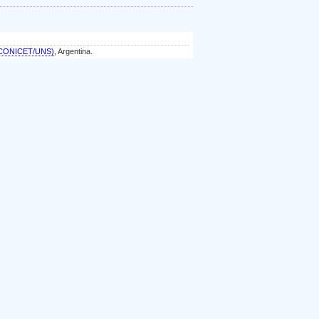
a (CONICET/UNS)
, Argentina.