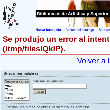
Bibliotecas de Artística y Superior
Nueva búsqueda
·
Acerca del catálogo
·
Sitio we
Se produjo un error al inten
(/tmp/fileslQkIP).
Volver a 
Buscar por palabras
contiene las
p
alabras:
Escriba una o más palabras; el sistema las combina