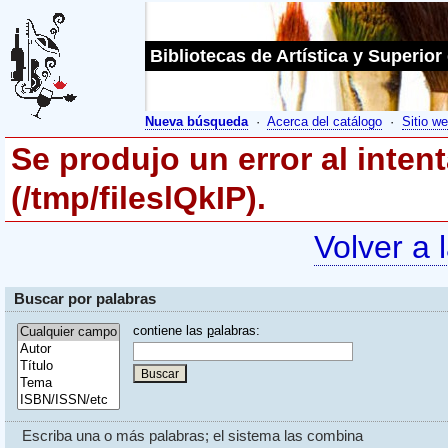
Bibliotecas de Artística y Superior
Nueva búsqueda
·
Acerca del catálogo
·
Sitio we
Se produjo un error al inten
(/tmp/fileslQkIP).
Volver a 
Buscar por palabras
contiene las
p
alabras:
Escriba una o más palabras; el sistema las combina