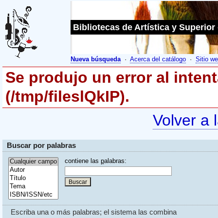
Bibliotecas de Artística y Superior
Nueva búsqueda
·
Acerca del catálogo
·
Sitio we
Se produjo un error al inten
(/tmp/fileslQkIP).
Volver a 
Buscar por palabras
contiene las
p
alabras:
Escriba una o más palabras; el sistema las combina